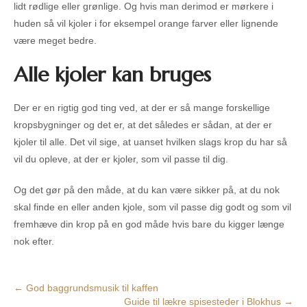
lidt rødlige eller grønlige. Og hvis man derimod er mørkere i
huden så vil kjoler i for eksempel orange farver eller lignende
være meget bedre.
Alle kjoler kan bruges
Der er en rigtig god ting ved, at der er så mange forskellige
kropsbygninger og det er, at det således er sådan, at der er
kjoler til alle. Det vil sige, at uanset hvilken slags krop du har så
vil du opleve, at der er kjoler, som vil passe til dig.
Og det gør på den måde, at du kan være sikker på, at du nok
skal finde en eller anden kjole, som vil passe dig godt og som vil
fremhæve din krop på en god måde hvis bare du kigger længe
nok efter.
Post
←
God baggrundsmusik til kaffen
Guide til lækre spisesteder i Blokhus
→
navigation