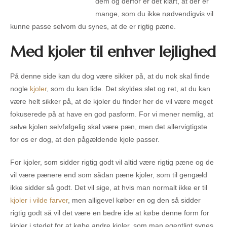
dem og derfor er det klart, at der er
mange, som du ikke nødvendigvis vil
kunne passe selvom du synes, at de er rigtig pæne.
Med kjoler til enhver lejlighed
På denne side kan du dog være sikker på, at du nok skal finde
nogle
kjoler
, som du kan lide. Det skyldes slet og ret, at du kan
være helt sikker på, at de kjoler du finder her de vil være meget
fokuserede på at have en god pasform. For vi mener nemlig, at
selve kjolen selvfølgelig skal være pæn, men det allervigtigste
for os er dog, at den pågældende kjole passer.
For kjoler, som sidder rigtig godt vil altid være rigtig pæne og de
vil være pænere end som sådan pæne kjoler, som til gengæld
ikke sidder så godt. Det vil sige, at hvis man normalt ikke er til
kjoler i vilde farver
, men alligevel køber en og den så sidder
rigtig godt så vil det være en bedre ide at købe denne form for
kjoler i stedet for at købe andre kjoler, som man egentligt synes