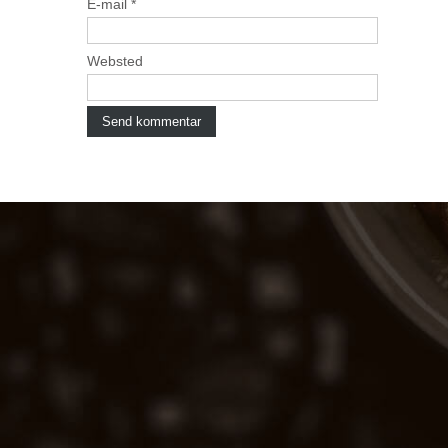
E-mail
*
Websted