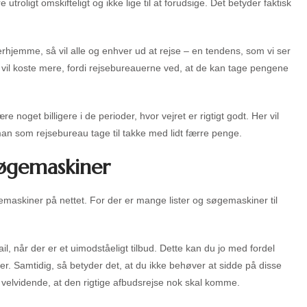
roligt omskifteligt og ikke lige til at forudsige. Det betyder faktisk
r herhjemme, så vil alle og enhver ud at rejse – en tendens, som vi ser
å vil koste mere, fordi rejsebureauerne ved, at de kan tage pengene
 noget billigere i de perioder, hvor vejret er rigtigt godt. Her vil
 som rejsebureau tage til takke med lidt færre penge.
 søgemaskiner
søgemaskiner på nettet. For der er mange lister og søgemaskiner til
il, når der er et uimodståeligt tilbud. Dette kan du jo med fordel
der. Samtidig, så betyder det, at du ikke behøver at sidde på disse
 velvidende, at den rigtige afbudsrejse nok skal komme.