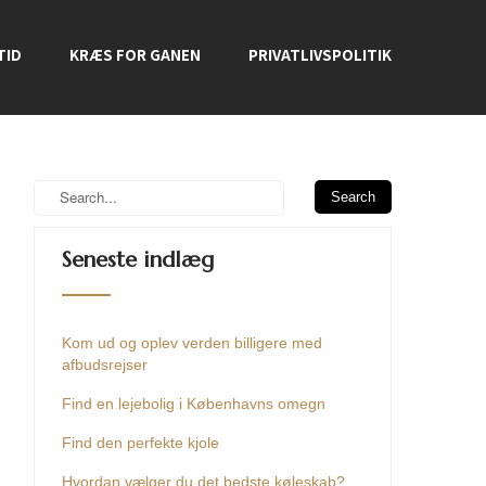
TID
KRÆS FOR GANEN
PRIVATLIVSPOLITIK
Seneste indlæg
Kom ud og oplev verden billigere med
afbudsrejser
Find en lejebolig i Københavns omegn
Find den perfekte kjole
Hvordan vælger du det bedste køleskab?