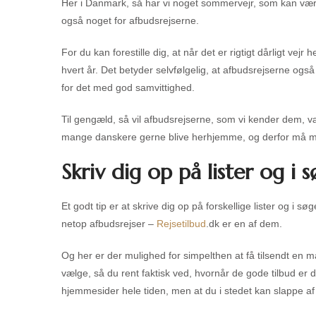
Her i Danmark, så har vi noget sommervejr, som kan være ut
også noget for afbudsrejserne.
For du kan forestille dig, at når det er rigtigt dårligt vej
hvert år. Det betyder selvfølgelig, at afbudsrejserne ogs
for det med god samvittighed.
Til gengæld, så vil afbudsrejserne, som vi kender dem, være
mange danskere gerne blive herhjemme, og derfor må man
Skriv dig op på lister og i
Et godt tip er at skrive dig op på forskellige lister og i 
netop afbudsrejser –
Rejsetilbud
.dk er en af dem.
Og her er der mulighed for simpelthen at få tilsendt en ma
vælge, så du rent faktisk ved, hvornår de gode tilbud er 
hjemmesider hele tiden, men at du i stedet kan slappe af