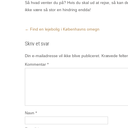
Så hvad venter du på? Hvis du skal ud at rejse, så kan d
ikke være så stor en hindring endda!
Post
←
Find en lejebolig i Københavns omegn
navigation
Skriv et svar
Din e-mailadresse vil ikke blive publiceret.
Krævede felte
Kommentar
*
Navn
*